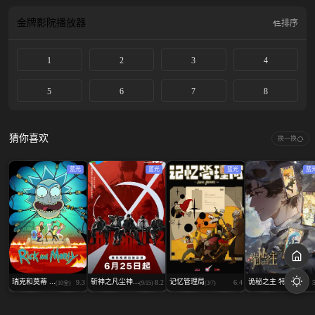
金牌影院
播放器
排序
1
2
3
4
5
6
7
8
猜你喜欢
换一换
蓝光
蓝光
蓝光
蓝
瑞克和莫蒂 ...
斩神之凡尘神...
记忆管理局
诡秘之主 特...
9.3
8.2
6.4
(10全)
(9/15)
(3/7)
(03全)