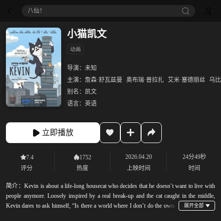
八仙！
小猫凯文
动画
导演：
未知
主演：
詹森·舒瓦兹曼
奥布瑞·普拉扎
艾米·塞德丽丝
乌比
别名：
凯文
语言：
英语
立即播放
2026.04.20
24分49秒
7.4
1752
评分
热度
上映时间
时间
简介：
Kevin is about a life-long housecat who decides that he doesn’t want to live with
people anymore. Loosely inspired by a real break-up and the cat caught in the middle,
Kevin dares to ask himself, “Is there a world where I don’t do the owner
thing and am just… single for the rest of my life?”