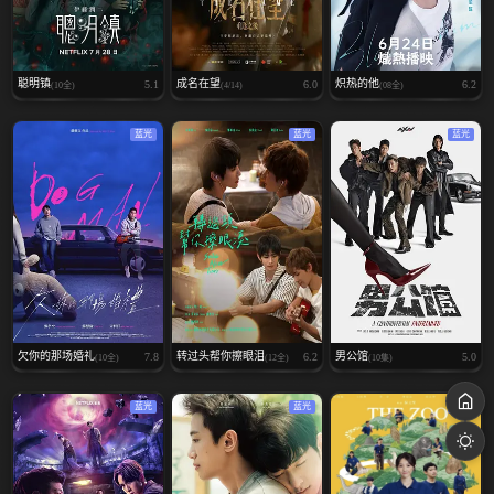
聪明镇
成名在望
炽热的他
5.1
6.0
6.2
(10全)
(4/14)
(08全)
蓝光
蓝光
蓝光
欠你的那场婚礼
转过头帮你擦眼泪
男公馆
7.8
6.2
5.0
(10全)
(12全)
(10集)
蓝光
蓝光
蓝光