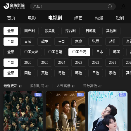
八仙！
电视剧
首页
电影
综艺
动漫
短剧
全部
国产剧
欧美剧
港台剧
日韩剧
其他剧
全部
古装
战争
喜剧
家庭
犯罪
动作
奇
全部
中国大陆
中国香港
中国台湾
日本
韩国
全部
2026
2025
2024
2023
2022
2021
20
全部
国语
英语
粤语
韩语
日语
泰语
其
最近更新
添加时间
人气高低
评分高低
蓝光
蓝光
蓝光