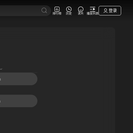
登录
排行榜
历史
求片
播放列表
～
m
m