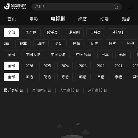
八仙！
电视剧
首页
电影
综艺
动漫
短剧
全部
国产剧
欧美剧
港台剧
日韩剧
其他剧
家庭
犯罪
动作
奇幻
剧情
历史
短片
其他
全部
中国大陆
中国香港
中国台湾
日本
韩国
全部
2026
2025
2024
2023
2022
2021
20
全部
国语
英语
粤语
韩语
日语
泰语
其
最近更新
添加时间
人气高低
评分高低