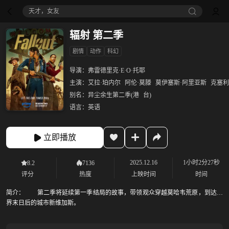
天才，女友
辐射 第二季
剧情
动作
科幻
导演：
弗雷德里克·E·O·托耶
主演：
艾拉·珀内尔
阿伦·莫滕
莫伊塞斯·阿里亚斯
克塞利
别名：
异尘余生第二季(港
台)
语言：
英语
立即播放
2025.12.16
1小时2分27秒
8.2
7136
评分
热度
上映时间
时间
简介：
第二季将延续第一季结局的故事，带领观众穿越莫哈韦荒原，到达世
界末日后的城市新维加斯。