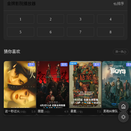
金牌影院
播放器
排序
1
2
3
4
5
6
7
8
猜你喜欢
换一换
蓝光
蓝光
蓝光
蓝
这一秒过火
翘楚
悬案
黑袍纠察队 ...
5.0
4.9
7.5
(33全)
(24全)
(17全)
(08全)