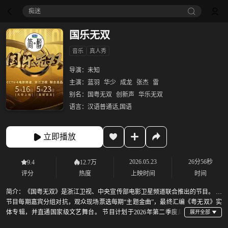
痴迷
国乐无双
音乐
真人秀
导演：
未知
主演：
蓝羽
华少
成龙
张杰
雷
别名：
国粤无双
创新声
华乐无双
语言：
汉语普通话,国语
立即播放
2026.05.23
26分56秒
9.4
12.7万
评分
热度
上映时间
时间
简介：
《国粤无双》是浙江卫视、中央宣传部电影卫星频道联合推出的节目。 该
节目每期嘉宾分组对抗，观众现场票选每期“主题金曲”，最终汇编《粤无双》实
体专辑，并直通国家级文艺舞台。 节目计划于2026年第二季度周
六黄金档在浙江卫视、中央宣传部电影卫星频道播出。