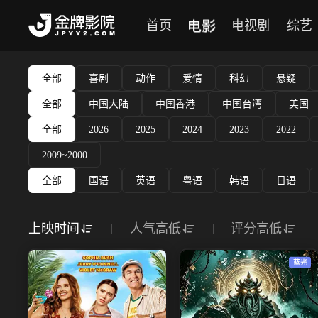
电影
首页
电视剧
综艺
全部
喜剧
动作
爱情
科幻
悬疑
全部
中国大陆
中国香港
中国台湾
美国
全部
2026
2025
2024
2023
2022
2009~2000
全部
国语
英语
粤语
韩语
日语
上映时间
人气高低
评分高低
蓝光