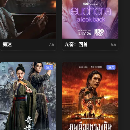
痴迷
亢奋：回首
7.6
6.4
蓝光
蓝光