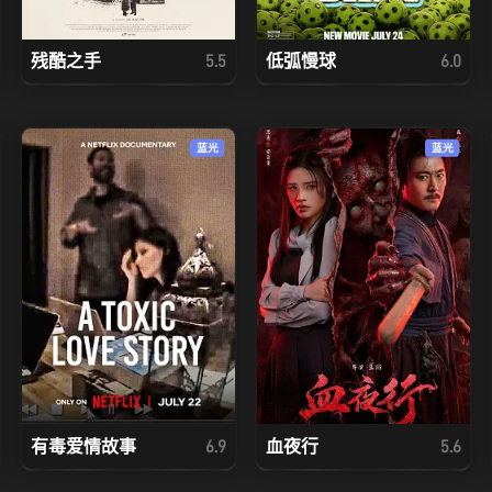
残酷之手
低弧慢球
5.5
6.0
蓝光
蓝光
有毒爱情故事
血夜行
6.9
5.6