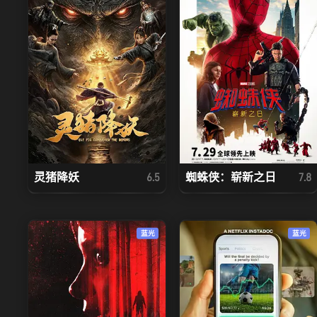
灵猪降妖
蜘蛛侠：崭新之日
6.5
7.8
蓝光
蓝光