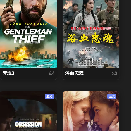
套现3
浴血忠魂
6.4
6.3
蓝光
蓝光