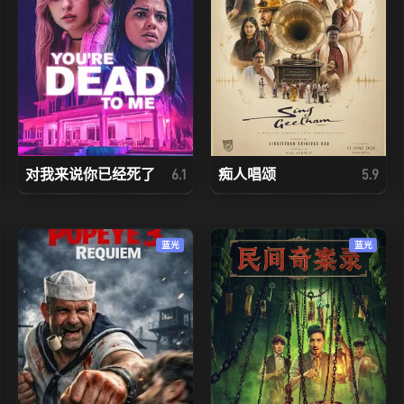
对我来说你已经死了
痴人唱颂
6.1
5.9
蓝光
蓝光