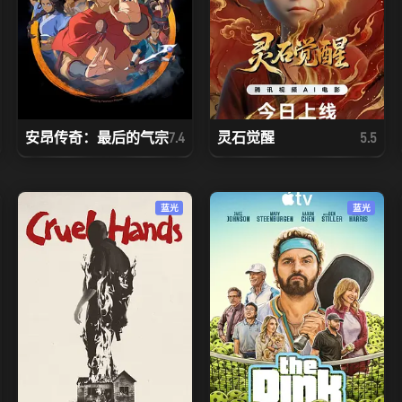
安昂传奇：最后的气宗
灵石觉醒
7.4
5.5
蓝光
蓝光