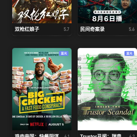
双枪红娘子
民间奇案录
5.7
5.6
蓝光
蓝光
鸡肉帝国：快餐阴谋
Trustor丑闻：瑞典...
6.1
6.2