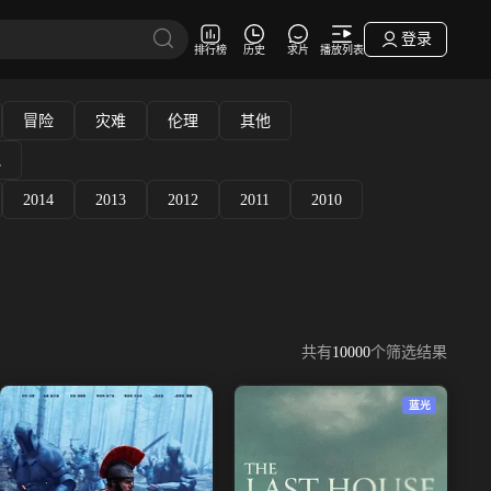
登录
排行榜
历史
求片
播放列表
冒险
灾难
伦理
其他
他
2014
2013
2012
2011
2010
共有
10000
个筛选结果
蓝光