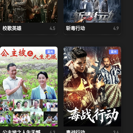
校歌英雄
斩毒行动
4.5
4.9
蓝光
蓝光
公主坡之人生无憾
毒战行动
4.3
3.4