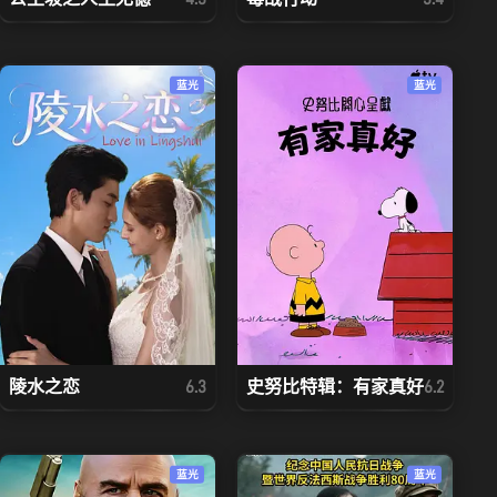
蓝光
蓝光
陵水之恋
史努比特辑：有家真好
6.3
6.2
蓝光
蓝光