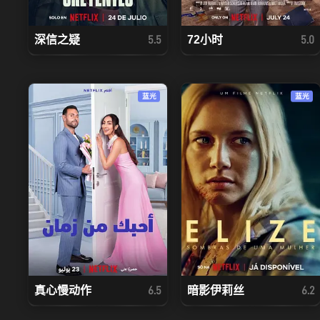
深信之疑
72小时
5.5
5.0
蓝光
蓝光
真心慢动作
暗影伊莉丝
6.5
6.2