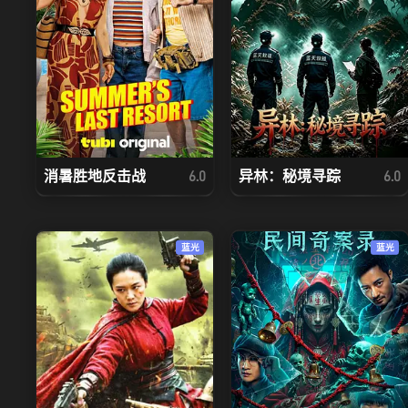
消暑胜地反击战
异林：秘境寻踪
6.0
6.0
蓝光
蓝光