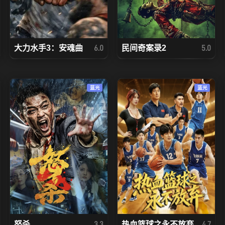
大力水手3：安魂曲
民间奇案录2
6.0
5.0
蓝光
蓝光
怒杀
热血篮球之永不放弃
3.3
4.7