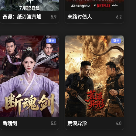
奇谭：纸刃渡荒墟
末路讨债人
5.9
6.2
蓝光
蓝光
断魂剑
荒漠异形
5.5
4.0