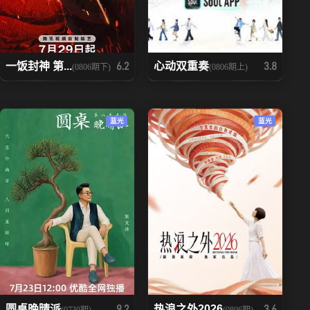
一饭封神 第...
心动双重奏
6.2
3.8
(0806期下)
(0806期上)
蓝光
蓝光
圆桌晚晴派
热浪之外2026
9.2
3.6
(0730期)
(0806期)