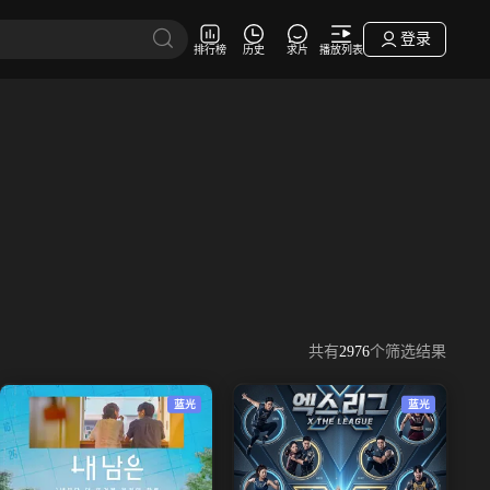
登录
排行榜
历史
求片
播放列表
共有
2976
个筛选结果
蓝光
蓝光