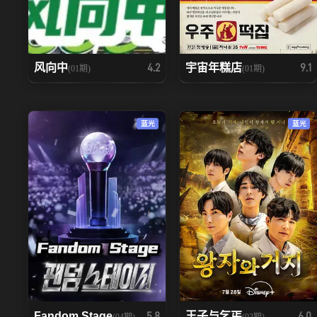
风向中
宇宙年糕店
4.2
9.1
(01期)
(01期)
蓝光
蓝光
Fandom Stage
王子与乞丐
5.8
6.0
(04期)
(02期)