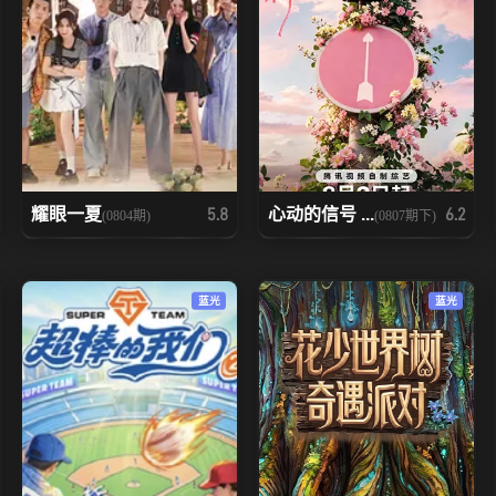
耀眼一夏
心动的信号 ...
5.8
6.2
(0804期)
(0807期下)
蓝光
蓝光