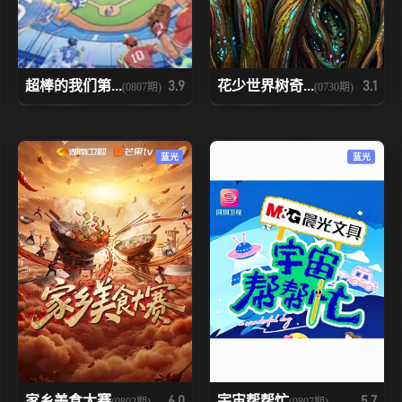
超棒的我们第...
花少世界树奇...
3.9
3.1
(0807期)
(0730期)
蓝光
蓝光
家乡美食大赛
宇宙帮帮忙
6.0
5.7
(0802期)
(0807期)