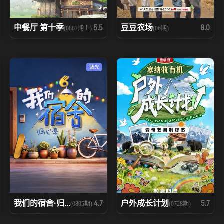
中餐厅 第十季
豆豆农场
5.5
8.0
(0807期上)
(06期)
蓝光
我们的宿舍·归...
户外成长计划
4.7
5.7
(0805期)
(0728期)