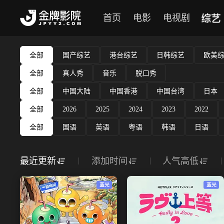
综艺
首页
电影
电视剧
全部
国产综艺
港台综艺
日韩综艺
欧美
全部
真人秀
音乐
脱口秀
全部
中国大陆
中国香港
中国台湾
日本
全部
2026
2025
2024
2023
2022
全部
国语
英语
粤语
韩语
日语
最近更新
添加时间
人气高低
蓝光
蓝光