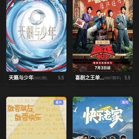
天籁与少年
喜剧之王单...
5.5
5.5
(0802期)
(0807期中)
蓝光
蓝光