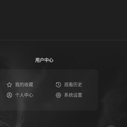
用户中心
我的收藏
观看历史
个人中心
系统设置