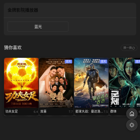
门来。鲁本说服桑尼重返F1赛场，这不仅是拯救他车队的最后希望，更是桑尼向
世界证明自己仍是顶尖车手的最佳契机。桑尼将与车队的热门新秀乔舒亚·皮尔斯
金牌影院
播放器
（达姆森·伊德瑞斯 饰）并肩前行，这位年轻的车手也渴望在赛道上书写自己的
传奇。然而伴随着引擎开始轰鸣，桑尼过去的创伤也如影随形，他同时意识到在
蓝光
F1的世界里，并肩作战的队友也会是最强劲的对手，而通往自我救赎的道路，绝
非孤身一人能够走完。
猜你喜欢
换一换
蓝光
蓝光
蓝
功夫女足
双喜
星球大战：曼达洛...
群体
6.4
7.7
7.5