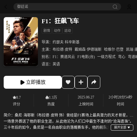
御廷谣‎
F1：狂飙飞车
剧情
动作
运动
导演：
约瑟夫·科辛斯基
主演：
布拉德·皮特
戴姆森·伊德瑞斯
哈维尔·巴登
凯瑞·
别名：
F1：赛道风云
F1电影(台)
一级方程式
弯心
弯道
语言：
英语
立即播放
2025.06.27
2小时28分54秒
8.7
1.3万
评分
热度
上映时间
时间
简介：
桑尼·海耶斯（布拉德·皮特 饰）曾经是F1赛场上最具潜力的天才新星，但
一场意外葬送了他的职业生涯，从此他沦为人们口中最生不逢时的“沧海遗珠”。
三十年后的如今，桑尼是一名自由职业的落魄赛车手，他的前队友
——如今是濒临破产的F1车队老板鲁本·塞万提斯（哈维尔·巴登 饰）却突然找上