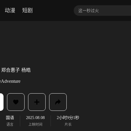
动漫
短剧
郑合惠子
杨皓
eAdventure
国语
2025.08.08
2小时9分1秒
语言
上映时间
片长