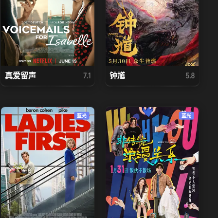
真爱留声
钟馗
7.1
5.8
蓝光
蓝光