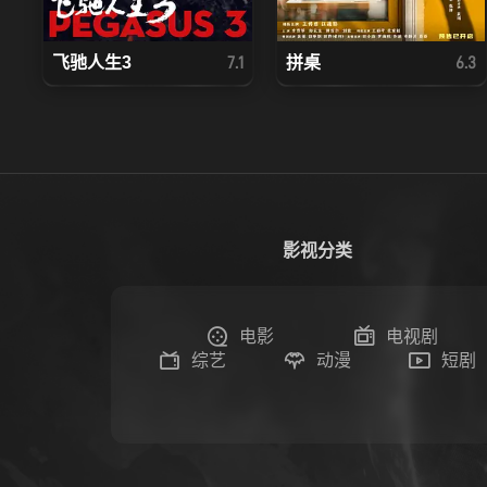
飞驰人生3
拼桌
7.1
6.3
影视分类
电影
电视剧
综艺
动漫
短剧