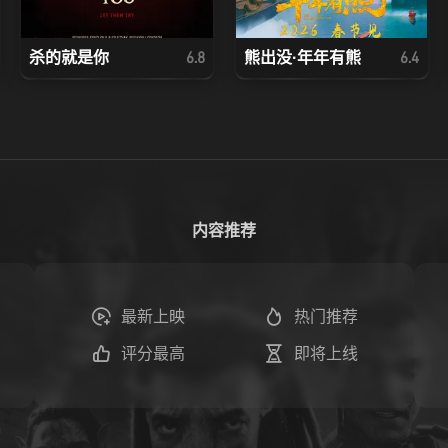
杀的就是你
熊出没·年年有熊
6.8
6.4
内容推荐
最新上映
热门推荐
评分最高
即将上线