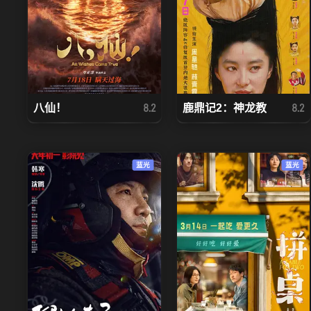
八仙！
鹿鼎记2：神龙教
8.2
8.2
蓝光
蓝光