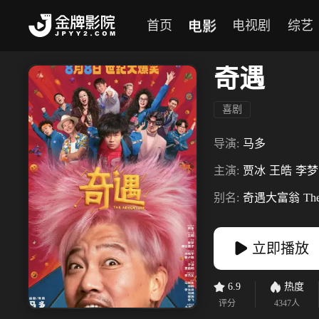
电影
首页
电视剧
综艺
奇遇
喜剧
导演:
马多
主演:
贾冰
王皓
李梦
别名:
奇遇大富翁
Th
立即播放
6.9
热度
评分
4347
人