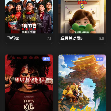
飞行家
玩具总动员5
7.1
8.0
蓝光
蓝光