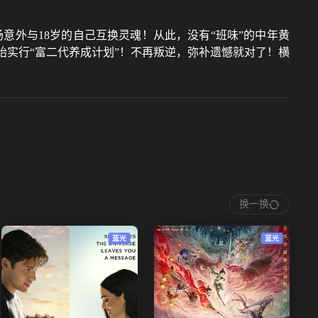
意外与18岁的自己互换灵魂！从此，没有“班味”的中年黄
始实行“富二代养成计划”！不再叛逆，弥补遗憾就对了！横
换一换
蓝光
蓝光