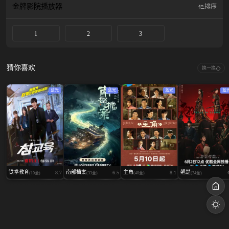
金牌影院
播放器
排序
1
2
3
猜你喜欢
换一换
蓝光
蓝光
蓝光
蓝
铁拳教育
南部档案
主角
翘楚
8.7
6.5
8.1
(10全)
(33全)
(48全)
(24全)