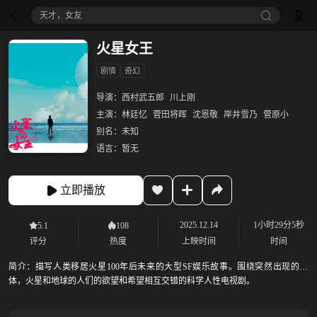
天才，女友
火星女王
剧情
奇幻
导演：
西村武五郎
川上刚
主演：
林廷忆
菅田将晖
沈恩敬
岸井雪乃
菅原小
别名：
未知
语言：
暂无
立即播放
2025.12.14
1小时29分5秒
5.1
108
评分
热度
上映时间
时间
简介：
描写人类移居火星100年后未来的大型SF娱乐故事。围绕突然出现的物
体，火星和地球的人们的欲望和希望相互交错的科学人性电视剧。