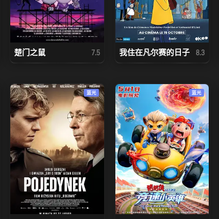
楚门之鼠
我住在凡尔赛的日子
7.5
8.3
蓝光
蓝光