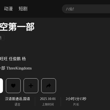
动漫
短剧
空第一部
他
旺旺
任俊鹏
杨
一部
ThreeKingdoms
汉语普通话,国语
2025.10.01
2小时1分15秒
语言
上映时间
片长