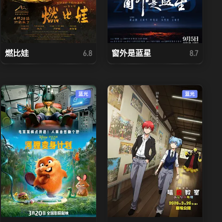
燃比娃
窗外是蓝星
6.8
8.7
蓝光
蓝光