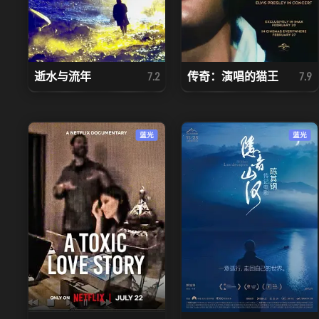
逝水与流年
传奇：演唱的猫王
7.2
7.9
蓝光
蓝光