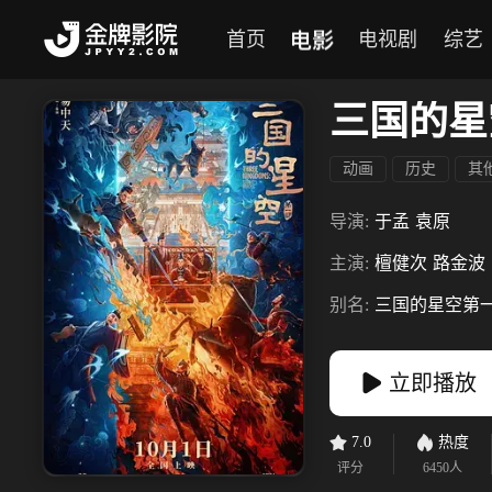
电影
首页
电视剧
综艺
三国的星
动画
历史
其
导演:
于孟
袁原
主演:
檀健次
路金波
别名:
三国的星空第
立即播放
7.0
热度
评分
6450
人