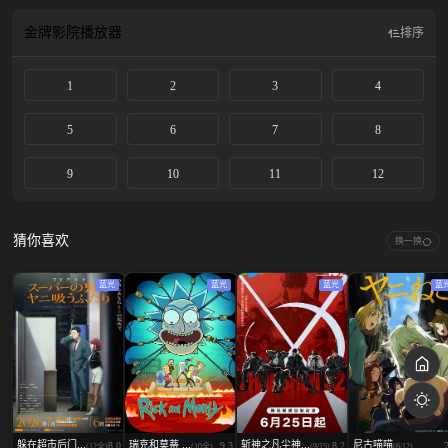
金牌影院
播放器
排序
1
2
3
4
5
6
7
8
9
10
11
12
猜你喜欢
换一换
蓝光
蓝光
蓝光
蓝
躲在超市后门...
瑞克和莫蒂 ...
斩神之凡尘神...
尼古喵喵
8.0
9.3
8.2
(12全)
(10全)
(9/15)
(6/12)