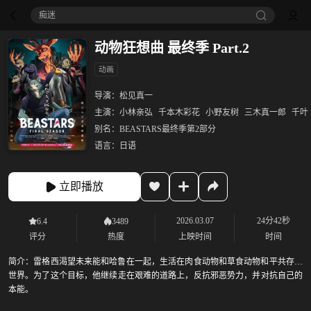
痴迷
动物狂想曲 最终季 Part.2
动画
导演：
松见真一
主演：
小林亲弘
千本木彩花
小野友树
三木真一郎
千叶
别名：
BEASTARS最终季第2部分
语言：
日语
立即播放
2026.03.07
24分42秒
6.4
3489
评分
热度
上映时间
时间
简介：
雷格西渴望未来能和哈鲁在一起，生活在肉食动物和草食动物和平共存的
世界。为了这个目标，他继续走在艰难的道路上，反抗邪恶势力，并对抗自己的
本能。