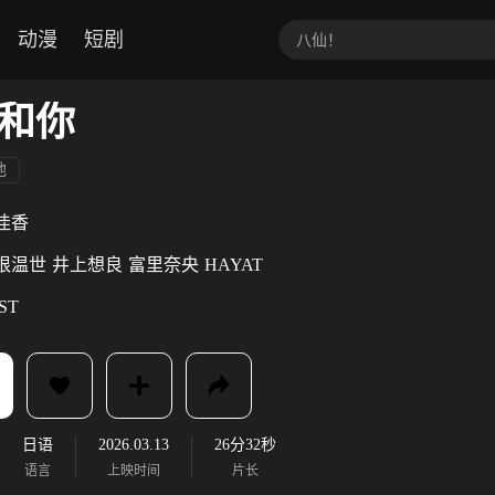
动漫
短剧
和你
他
佳香
根温世
井上想良
富里奈央
HAYAT
ST
日语
2026.03.13
26分32秒
语言
上映时间
片长