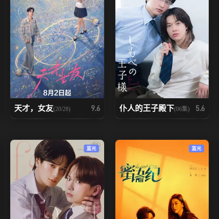
天才，女友
仆人的王子殿下
9.6
5.6
(20/28)
(06集)
蓝光
蓝光