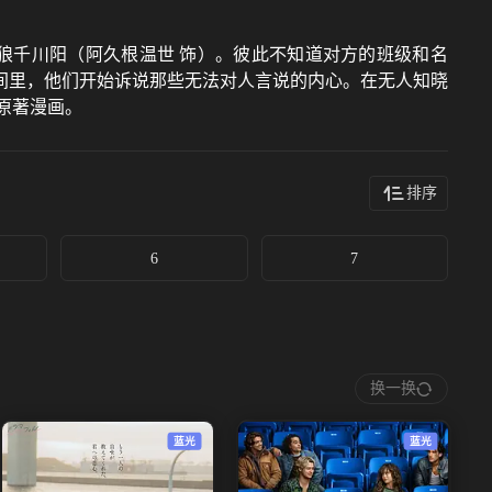
狼千川阳（阿久根温世 饰）。彼此不知道对方的班级和名
间里，他们开始诉说那些无法对人言说的内心。在无人知晓
原著漫画。
排序
6
7
换一换
蓝光
蓝光