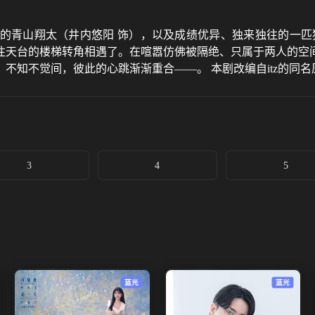
的青山翔太（井内悠阳 饰），以及成绩优异、独来独往的一匹
往天台的楼梯转角相遇了。在喧嚣仿佛被隔绝、只属于两人的空
不知不觉间，彼此的心跳渐渐重合——。 本剧改编自itz的同名
3
4
5
蓝光
蓝光