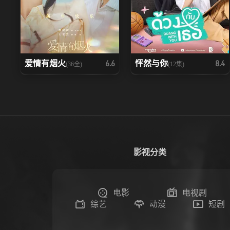
爱情有烟火
怦然与你
6.6
8.4
(36全)
(12集)
影视分类
电影
电视剧
综艺
动漫
短剧