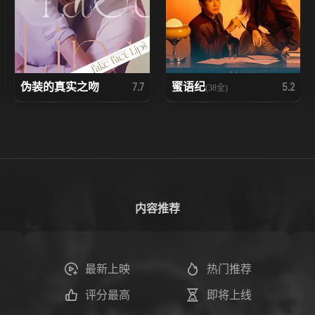
伪装的真实之吻
蜜语纪
7.7
5.2
(38全)
内容推荐
最新上映
热门推荐
评分最高
即将上线