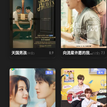
天国男孩
向流星许愿的我...
8.9
7.1
(06全)
(12全)
蓝光
蓝光