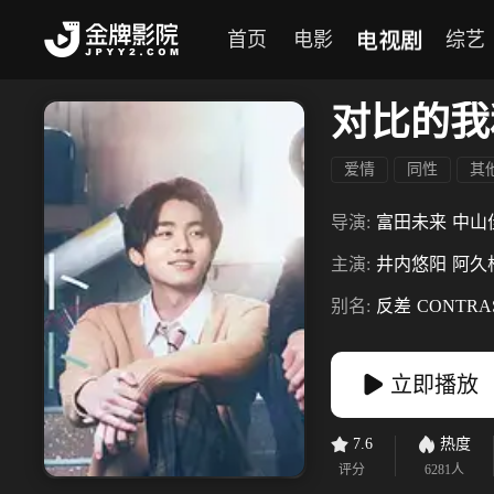
电视剧
首页
电影
综艺
对比的我
爱情
同性
其
导演:
富田未来
中山
主演:
井内悠阳
阿久
别名:
反差
CONTRA
立即播放
7.6
热度
评分
6281
人