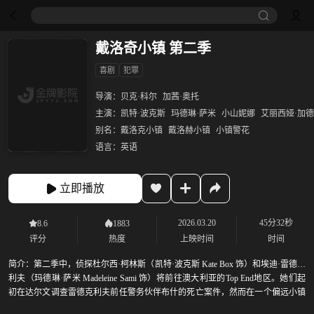
戴洛奇小镇 第二季
喜剧
犯罪
导演：
贝克·科尔
加茜·奥托
主演：
凯特·波克斯
玛德琳·萨米
小山妮娜
艾丽西娅·加
别名：
戴洛克小镇
戴洛赫小镇
小镇警花
语言：
英语
立即播放
2026.03.20
45分32秒
8.6
1883
评分
热度
上映时间
时间
简介：
第二季中，侦探杜尔西·柯林斯（凯特·波克斯 Kate Box 饰）和埃迪·雷德克
利夫（玛德琳·萨米 Madeleine Sami 饰）将前往澳大利亚的Top End地区。她们起
初在达尔文调查雷德克利夫前任警务伙伴布什的死亡案件，然而在一个偏远小镇
发现了两名Top End知名人士的尸体，这开启了一场“更紧张、更棘手”的新调查。