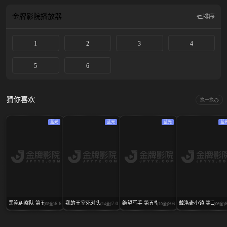
金牌影院
播放器
排序
1
2
3
4
5
6
猜你喜欢
换一换
蓝光
蓝光
蓝光
蓝
黑袍纠察队 第五季
我的王室死对头
绝望写手 第五季
戴洛奇小镇 第二季
6.6
7.0
9.6
(08全)
(14全)
(10全)
(06全)