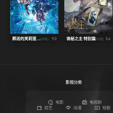
葬送的芙莉莲 ...
诡秘之主 特别篇
9.0
5.6
(10全)
(03全)
影视分类
电影
电视剧
综艺
动漫
短剧