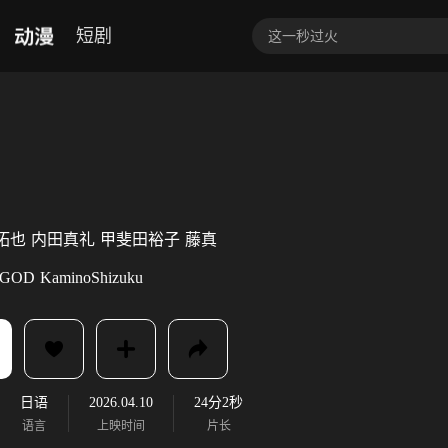
动漫
短剧
拓也
内田真礼
甲斐田裕子
藤真
FGOD
KaminoShizuku
日语
2026.04.10
24分2秒
语言
上映时间
片长