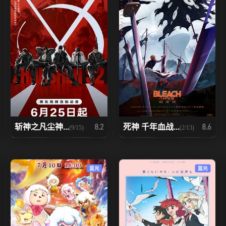
斩神之凡尘神...
死神 千年血战...
8.2
8.6
(9/15)
(2/13)
蓝光
蓝光