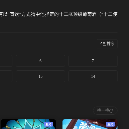
以“盲饮”方式猜中他指定的十二瓶顶级葡萄酒（“十二使
排序
6
7
13
14
换一换
蓝光
蓝光