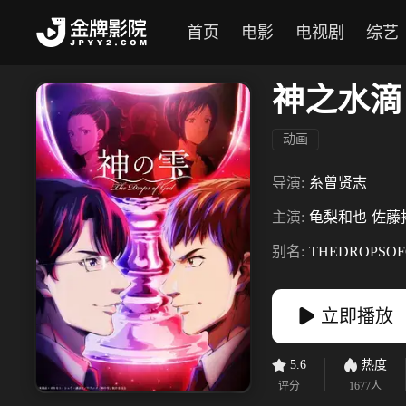
首页
电影
电视剧
综艺
神之水滴
动画
导演:
糸曾贤志
主演:
龟梨和也
佐藤
别名:
THEDROPSO
立即播放
5.6
热度
评分
1677
人