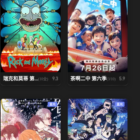
瑞克和莫蒂 第...
茶啊二中 第六季
9.3
5.9
(10全)
(3/10)
蓝光
蓝光