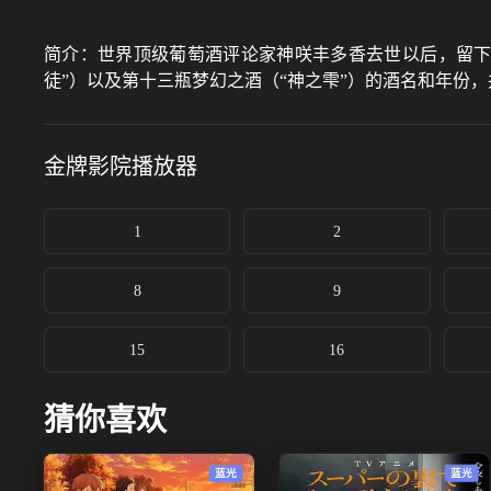
简介：
世界顶级葡萄酒评论家神咲丰多香去世以后，留下
徒”）以及第十三瓶梦幻之酒（“神之雫”）的酒名和年份
金牌影院
播放器
1
2
8
9
15
16
猜你喜欢
蓝光
蓝光