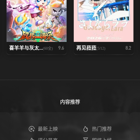
喜羊羊与灰太...
再见菈菈
9.6
8.2
(60全)
(5/12)
内容推荐
最新上映
热门推荐