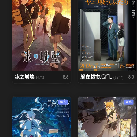
冰之城墙
躲在超市后门...
8.6
8.0
(14集)
(12全)
蓝光
蓝光