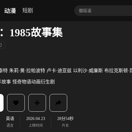
动漫
短剧
：1985故事集
幻
泰特
朱莉·黄·拉帕波特
卢卡·迪亚兹
以利沙·威廉斯
布拉克斯顿·
年故事
怪奇物语动画衍生剧
英语
2026.04.23
28分54秒
语言
上映时间
片长