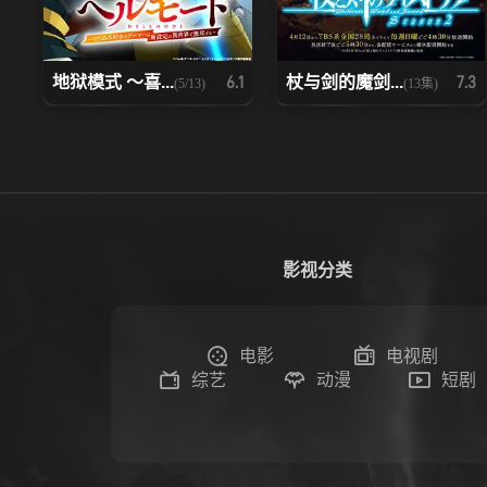
地狱模式 ～喜...
杖与剑的魔剑...
6.1
7.3
(5/13)
(13集)
影视分类
电影
电视剧
综艺
动漫
短剧