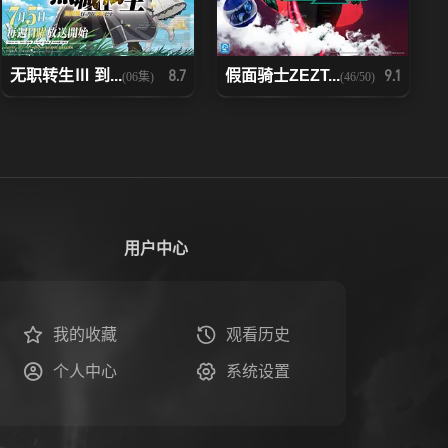
无职转生Ⅲ 到...
假面骑士ZEZT...
8.7
9.1
(06集)
(46/50)
用户中心
我的收藏
观看历史
个人中心
系统设置