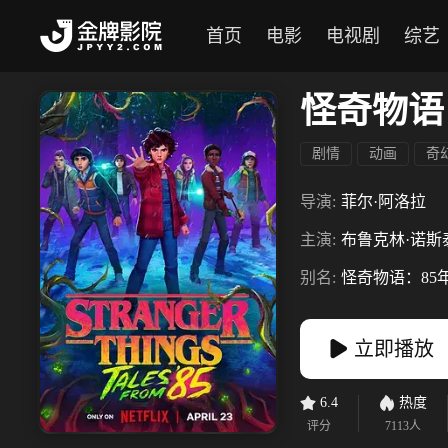
首页
电影
电视剧
综艺
怪奇物语
剧情
动画
奇
导演:
菲尔·阿洛拉
主演:
布鲁克林·诺斯
别名:
怪奇物语：85
立即播放
6.4
热度
评分
7113
人