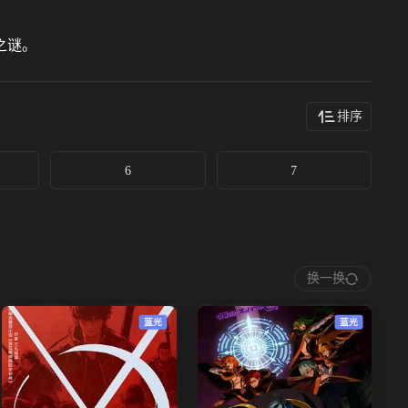
之谜。
排序
6
7
换一换
蓝光
蓝光