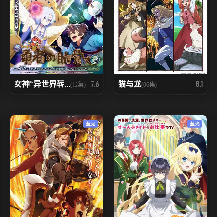
女神“异世界转...
猫与龙
7.6
8.1
(12集)
(06集)
蓝光
蓝光