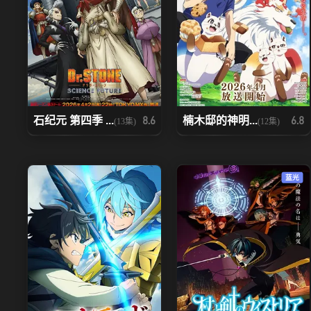
石纪元 第四季 ...
楠木邸的神明...
8.6
6.8
(13集)
(12集)
蓝光