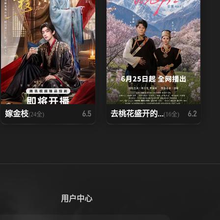
嫁金枝
去桃花盛开的...
6.5
6.2
(24全)
(16全)
用户中心