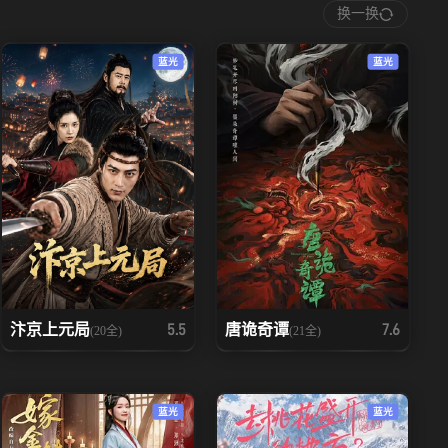
换一换
蓝光
蓝光
汴京上元局
唐诡奇谭
5.5
7.6
(20全)
(21全)
蓝光
蓝光