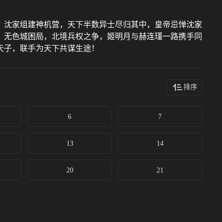
，沈家组建神机营，天下半数异士尽归其中，皇帝忌惮沈家
，无色城困局，北境兵权之争，姬明月与赫连瑾一路携手同
天子，联手为天下共谋生途！
排序
6
7
13
14
20
21