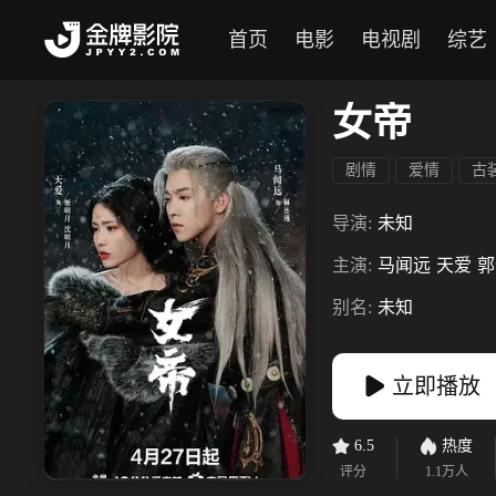
首页
电影
电视剧
综艺
女帝
剧情
爱情
古
导演:
未知
主演:
马闻远
天爱
郭
别名:
未知
立即播放
6.5
热度
评分
1.1万
人