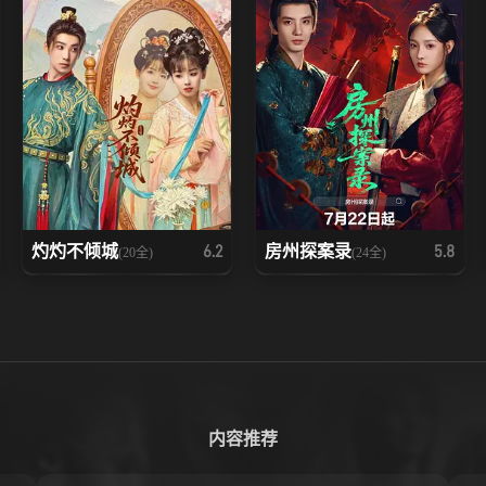
灼灼不倾城
房州探案录
6.2
5.8
(20全)
(24全)
内容推荐