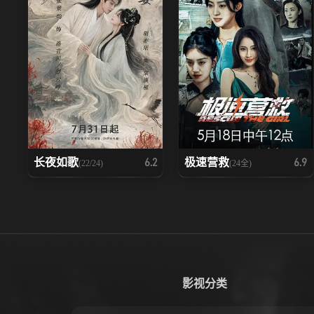
长夜如歌
极速营救
6.2
6.9
(22/24)
(24全)
影视分类