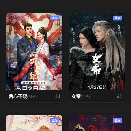
蓝光
蓝光
两心不疑
女帝
6.1
6.5
(24全)
(24全)
蓝光
蓝光