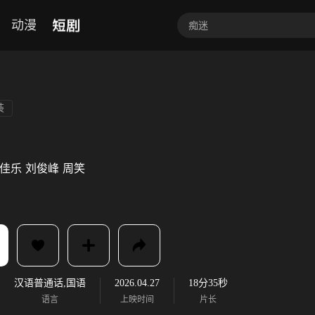
短剧
动漫
装
佳乐
刘俊峰
周笑
汉语普通话,国语
2026.04.27
18分35秒
语言
上映时间
片长