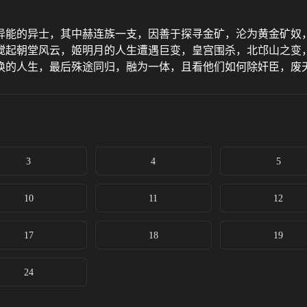
异能的异士，其中赫连族一支，因善于探寻金矿，沦为黄金矿奴
搅起朝堂风云，姬明月的人生遭遇巨变，皇宫围杀，北邙山之变
换的人生，最后殊途同归，融为一体，且看他们如何除奸臣，废
3
4
5
10
11
12
17
18
19
24