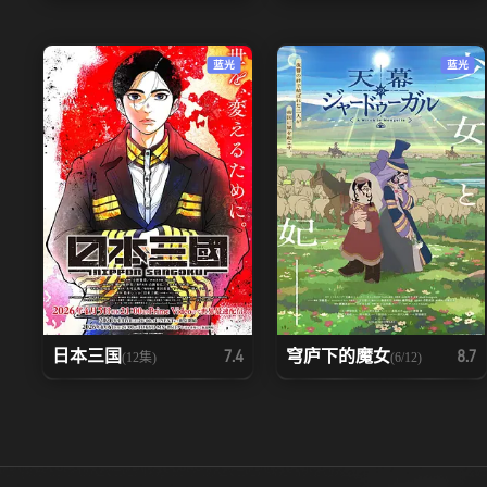
蓝光
蓝光
日本三国
穹庐下的魔女
7.4
8.7
(12集)
(6/12)