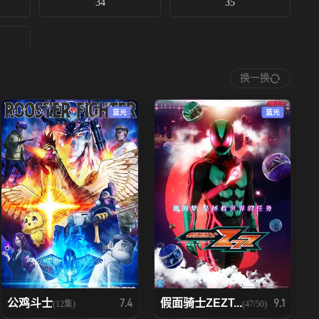
34
35
换一换
蓝光
蓝光
公鸡斗士
假面骑士ZEZT...
7.4
9.1
(12集)
(47/50)