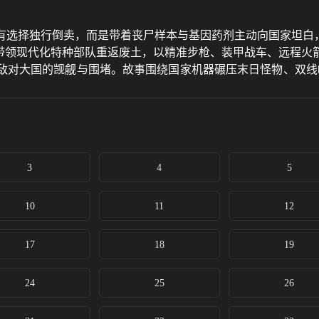
有选择独行倒卖，而是带着丧尸样本与基因药剂主动向国家坦白，
锋带领现代化特种部队重返废土，以精准步枪、装甲战车、远程火
敌对大国的觊觎与围堵。故事围绕国家机器碾压末日怪物、双线
3
4
5
10
11
12
17
18
19
24
25
26