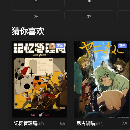
29
30
36
37
猜你喜欢
蓝光
蓝光
记忆管理局
尼古喵喵
6.4
7.9
(4/7)
(6/12)