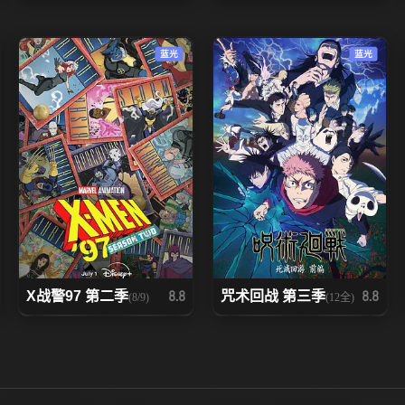
蓝光
蓝光
X战警97 第二季
咒术回战 第三季
8.8
8.8
(8/9)
(12全)