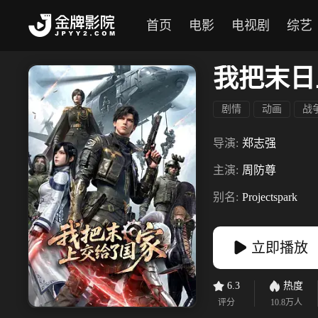
首页
电影
电视剧
综艺
我把末日
剧情
动画
战
导演:
郑志强
主演:
周防尊
别名:
Projectspark
立即播放
6.3
热度
评分
10.8万
人