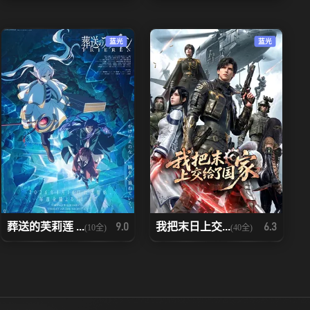
蓝光
蓝光
葬送的芙莉莲 ...
我把末日上交...
9.0
6.3
(10全)
(40全)