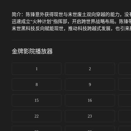
简介：
陈锋意外获得现世与末世废土双向穿越的能力，没
迅速成立“火种计划”指挥部，开启跨世界战略布局。陈
末世黑科技反向赋能现世，推动科技跨越式发展，也引来
征程。
金牌影院
播放器
1
2
8
9
15
16
22
23