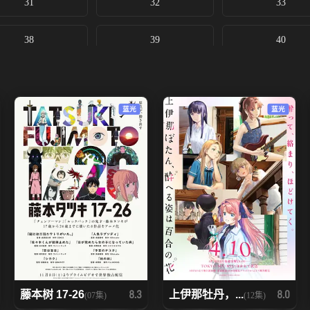
31
32
33
38
39
40
蓝光
蓝光
藤本树 17-26
上伊那牡丹，...
8.3
8.0
(07集)
(12集)