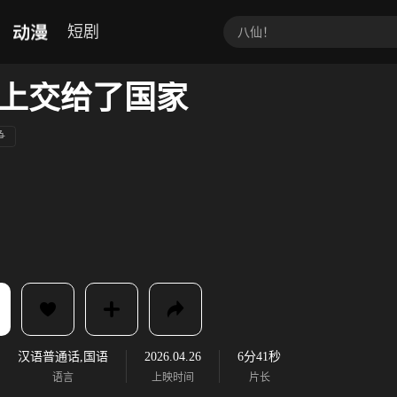
动漫
短剧
上交给了国家
争
汉语普通话,国语
2026.04.26
6分41秒
语言
上映时间
片长