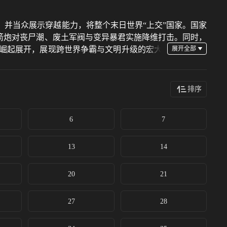
并当众展示穿越能力，将整个末日世界“上交”国家。国家
箭炮对丧尸潮、废土军阀与变异暴君实施降维打击。同时，
崛起展开，展现跨世界争霸与文明升级的宏大
排序
6
7
13
14
20
21
27
28