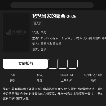
爸爸当家的聚会·2026
真人秀
导演：
未知
主演：
萨琪拉 乃保安一 萨安飒尔 郑思维 刘钰雯 郑霆铄 郑
别名：
爸爸当家 第五季
语言：
国语
立即播放
5.8
38.5万
2026.05.04
1小时25分50秒
评分
热度
上映时间
时间
简介：
暑假季将由《爸爸当家》中高热度家庭作为“东道主”发起聚会邀请，邀约
全职爸爸互助会中有时间聚会的几组家庭，开启一段以“来我家聚一聚”为主题的
家乡团建和研学之旅。