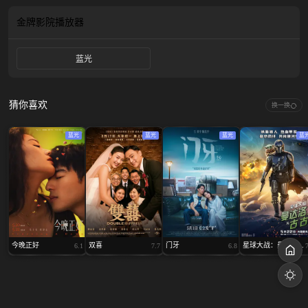
并押送天子处置，为民除害。最终她拜别父母家人，独自前行，誓将星星之火带
到更多地方，点亮人们心中的正义之火。
金牌影院
播放器
蓝光
猜你喜欢
换一换
蓝光
蓝光
蓝光
蓝
今晚正好
双喜
门牙
星球大战：曼达洛...
6.1
7.7
6.8