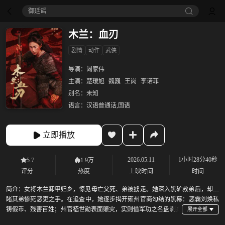
御廷谣‎
木兰：血刃
剧情
动作
武侠
导演：
阚家伟
主演：
楚瑷旭
魏巍
王岗
李诺菲
别名：
未知
语言：
汉语普通话,国语
立即播放
2026.05.11
1小时28分40秒
5.7
1.9万
评分
热度
上映时间
时间
简介：
女将木兰卸甲归乡，惊见母亡父死、弟被掳走。她深入黑矿救弟后，却目
睹其弟惨死恶吏之手。在追查中，她逐步揭开雍州官商勾结的黑幕：恶霸刘焕私
铸假币、残害百姓；州官嵇世勋表面赈灾，实则借军功之名盘剥乡
里、杀良冒功。木兰孤身复仇，手刃刘焕；更识破嵇世勋伪善的面具，亦割其耳