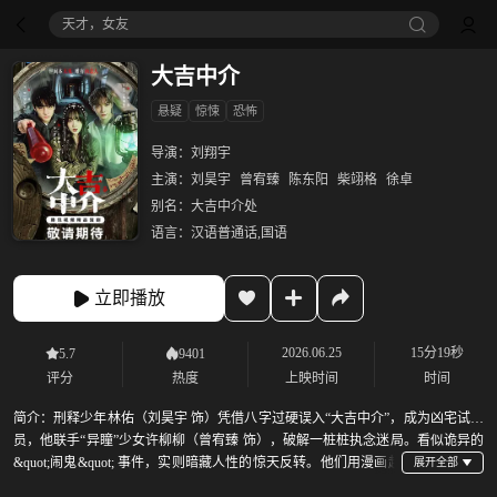
天才，女友
大吉中介
悬疑
惊悚
恐怖
导演：
刘翔宇
主演：
刘昊宇
曾宥臻
陈东阳
柴翊格
徐卓
别名：
大吉中介处
语言：
汉语普通话,国语
立即播放
2026.06.25
15分19秒
5.7
9401
评分
热度
上映时间
时间
简介：
刑释少年林佑（刘昊宇 饰）凭借八字过硬误入“大吉中介”，成为凶宅试睡
员，他联手“异瞳”少女许柳柳（曾宥臻 饰），破解一桩桩执念迷局。看似诡异的
&quot;闹鬼&quot; 事件，实则暗藏人性的惊天反转。他们用漫画超
度世间未了情感，亦或破除自我心魔，在阴阳交界完成自我救赎。