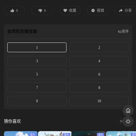
0
0
收藏
报错
分享
金牌影院
播放器
排序
1
2
3
4
5
6
7
8
9
10
猜你喜欢
换一换
蓝光
蓝光
蓝光
蓝