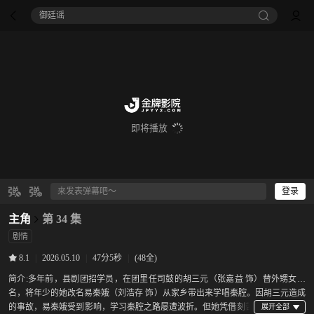
痴迷
即将播放
登录
主角
第 34 集
剧情
|
2026.05.10
|
47分5秒
|
(48全)
8.1
简介:
多年前，县剧团招学员，在团里任司鼓的胡三元（张嘉益 饰）替外甥女报
名，将年少的她改名易秦娥（刘浩存 饰）从家乡带出来学唱秦腔。因胡三元造成
的事故，易秦娥受到影响，学习秦腔之路屡遭波折。但她凭借刻苦