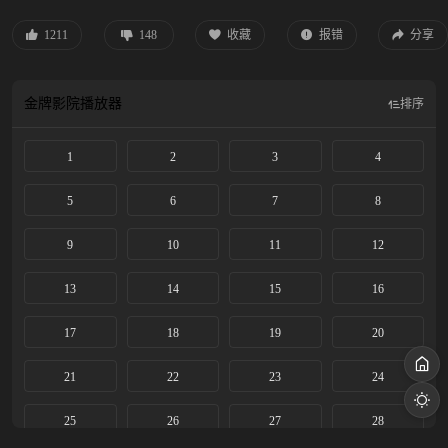
的劲头和自身的条件获得了老艺人的赏识和热情帮扶。她的“破蒙戏”在乡村舞台
上音惊四座，后改名忆秦娥被调入省秦腔团。 她勤学苦练，在台上的演出屡获成
1211
148
收藏
报错
分享
功。历经波折，她终于明白对秦腔艺术的传承才是她作为“主角”的真正意义，她
将继续培养新一代秦腔舞台上亮丽的主角。
金牌影院
播放器
排序
1
2
3
4
5
6
7
8
9
10
11
12
13
14
15
16
17
18
19
20
21
22
23
24
25
26
27
28