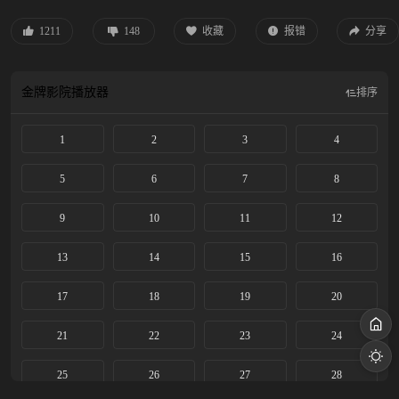
的劲头和自身的条件获得了老艺人的赏识和热情帮扶。她的“破蒙戏”在乡村舞台
上音惊四座，后改名忆秦娥被调入省秦腔团。 她勤学苦练，在台上的演出屡获成
1211
148
收藏
报错
分享
功。历经波折，她终于明白对秦腔艺术的传承才是她作为“主角”的真正意义，她
将继续培养新一代秦腔舞台上亮丽的主角。
金牌影院
播放器
排序
1
2
3
4
5
6
7
8
9
10
11
12
13
14
15
16
17
18
19
20
21
22
23
24
25
26
27
28