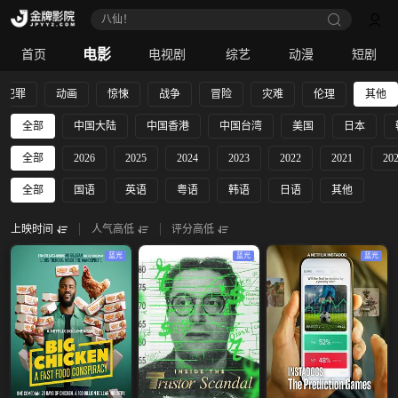
八仙！
电影
首页
电视剧
综艺
动漫
短剧
犯罪
动画
惊悚
战争
冒险
灾难
伦理
其他
全部
中国大陆
中国香港
中国台湾
美国
日本
全部
2026
2025
2024
2023
2022
2021
20
全部
国语
英语
粤语
韩语
日语
其他
上映时间
人气高低
评分高低
蓝光
蓝光
蓝光