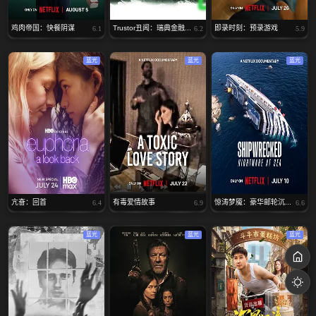
鸡肉帝国：快餐阴谋
Trustor丑闻：瑞典金融...
即录时刻：预录游戏
6.1
6.2
5.9
蓝光
蓝光
蓝光
亢奋：回首
有毒爱情故事
惊涛梦魇：豪华邮轮沉...
6.4
6.9
6.6
蓝光
蓝光
蓝光