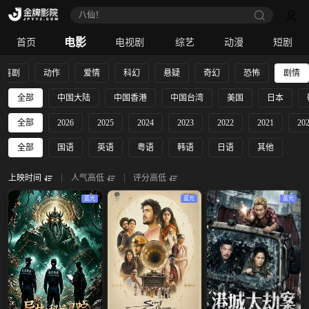
八仙！
电影
首页
电视剧
综艺
动漫
短剧
喜剧
动作
爱情
科幻
悬疑
奇幻
恐怖
剧情
全部
中国大陆
中国香港
中国台湾
美国
日本
全部
2026
2025
2024
2023
2022
2021
20
全部
国语
英语
粤语
韩语
日语
其他
上映时间
人气高低
评分高低
蓝光
蓝光
蓝光