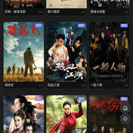
异林：秘境寻踪
痴人唱颂
港城大劫案
6.0
5.9
3.6
蓝光
蓝光
蓝光
猎虎贰
热血江湖
一般人物
3.5
5.0
3.6
蓝光
蓝光
蓝光