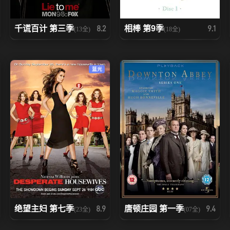
千谎百计 第三季
相棒 第9季
8.2
9.1
(13全)
(18全)
蓝光
绝望主妇 第七季
唐顿庄园 第一季
8.9
9.4
(23全)
(07全)