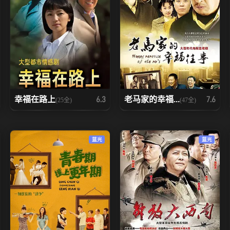
幸福在路上
老马家的幸福...
6.3
7.6
(25全)
(47全)
蓝光
蓝光