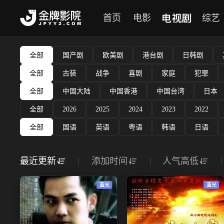
电视剧
首页
电影
综艺
全部
国产剧
欧美剧
港台剧
日韩剧
全部
古装
战争
喜剧
家庭
犯罪
全部
中国大陆
中国香港
中国台湾
日本
全部
2026
2025
2024
2023
2022
全部
国语
英语
粤语
韩语
日语
最近更新
添加时间
人气高低
蓝光
蓝光