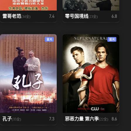
雷哥老范
零号国境线
7.4
6.8
(34全)
(23全)
蓝光
蓝光
孔子
邪恶力量 第六季
7.3
8.6
(35全)
(22全)