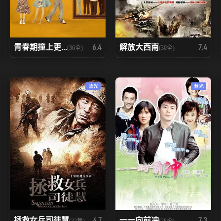
青春期撞上更...
解放大西南
6.4
7.4
(36全)
(30全)
蓝光
蓝光
拯救女兵司徒慧
一一向前冲
4.7
7.3
(32集)
(28全)