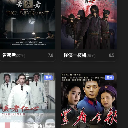
告密者
怪侠一枝梅
7.8
8.5
(27全)
(30全)
蓝光
蓝光