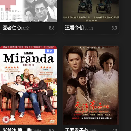
医者仁心
还看今朝
8.6
3.3
(32全)
(28全)
蓝光
米兰达 第二季
天涯赤子心
9.3
7.3
(06全)
(38全)