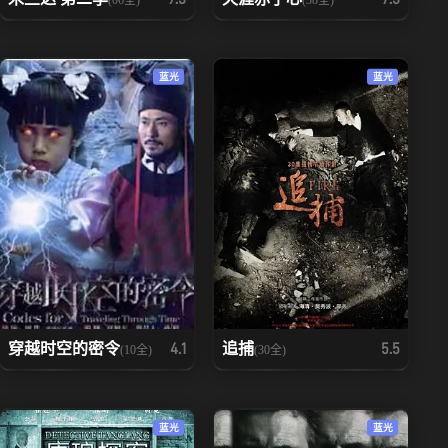
蓝光
蓝光
穿越时空的密令
追捕
4.1
5.5
(10全)
(30全)
蓝光
蓝光