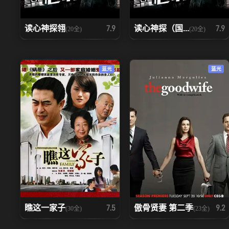
读心神探翎
读心神探（国...
7.9
7.9
(20全)
(20全)
蓝光
蓝光
瞧这一家子
傲骨贤妻 第二季
7.5
9.2
(30全)
(23全)