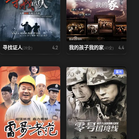
寻找证人
我的孩子我的家
4.2
4.4
(28全)
(43全)
蓝光