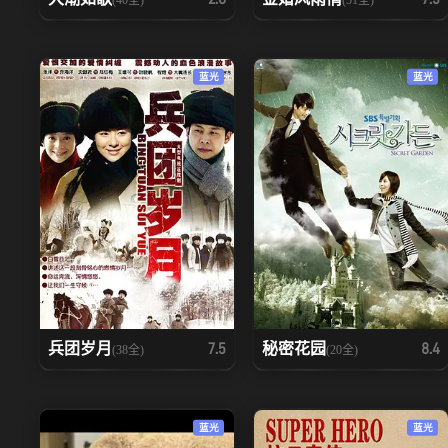
蓝光
蓝光
兵团岁月
秘密花园
7.5
8.4
(38全)
(20全)
蓝光
蓝光