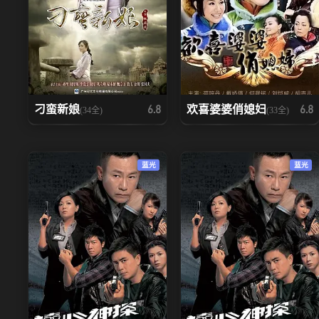
刁蛮新娘
欢喜婆婆俏媳妇
6.8
6.8
(34全)
(33全)
蓝光
蓝光