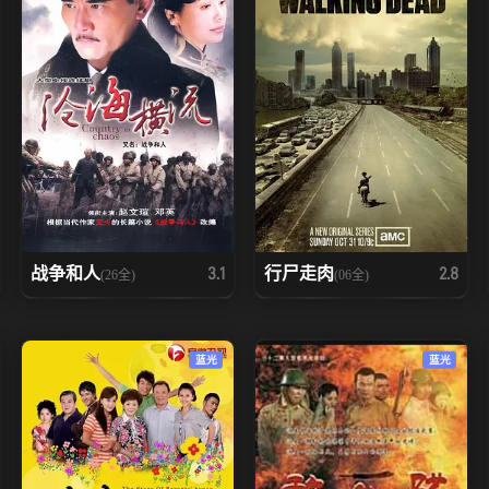
战争和人
行尸走肉
3.1
2.8
(26全)
(06全)
蓝光
蓝光