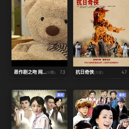
恶作剧之吻 网...
抗日奇侠
7.3
4.7
(16集)
(35全)
蓝光
蓝光