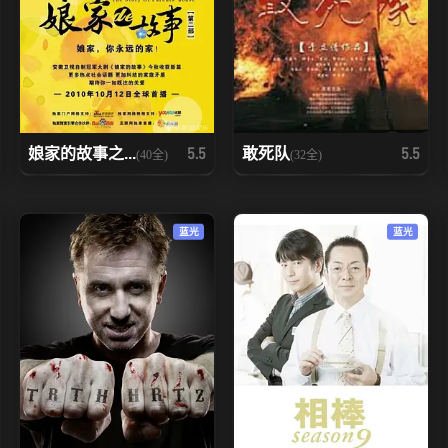
娘家的故事之...
敢死队
5.5
5.5
(40全)
(32全)
蓝光
蓝光