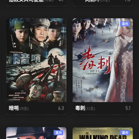
蓝光
暗哨
毒刺
6.3
5.1
(28全)
(32全)
蓝光
蓝光