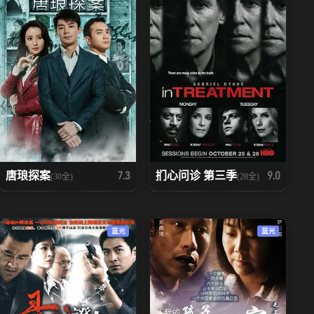
唐琅探案
扪心问诊 第三季
7.3
9.0
(30全)
(28全)
蓝光
蓝光