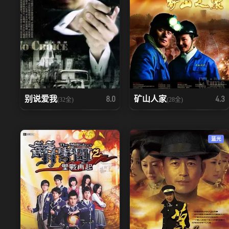
别说爱我
矿山人家
8.0
4.3
(32全)
(28全)
蓝光