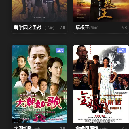
萌学园之圣战...
草根王
7.8
6.8
(13全)
(30全)
蓝光
蓝光
大潮如歌
金婚风雨情
2.8
7.5
(40全)
(51全)