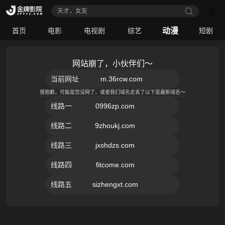
天才，女友
动漫
首页
电影
电视剧
综艺
短剧
网站崩了，小伙伴们～
当前网址
m.36rcw.com
很抱歉，可能是您没网了，或者我们域名走丢了以下是最新域名～
线路
一
0996zp.com
线路
二
9zhoukj.com
线路
三
jxshdzs.com
线路
四
fitcome.com
线路
五
sizhengxt.com