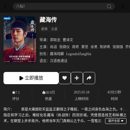
八仙！
藏海传
剧情
古装
导演：
郑晓龙
曹译文
主演：
肖战
张婧仪
周奇
黄觉
余男
陈妍希
张国强
乔
别名：
藏海戏麟
LegendofZangHai
语言：
汉语普通话
立即播放
2025.05.18
45分25秒
7.1
30.9万
评分
热度
上映时间
时间
简介：
原是大雍国钦天监监正蒯铎之子稚奴，一夜之间身负血海之仇。十年
隐忍和学习之后，稚奴化名藏海（肖战饰）回到京城，凭借营造技艺和纵横之
术，在朝堂上步步高升。他将当年灭门真相公之于众、一雪冤屈，
也在逐渐成长中，看到了朝堂的陋习。最终，为了国家安定和百姓安居乐业，藏