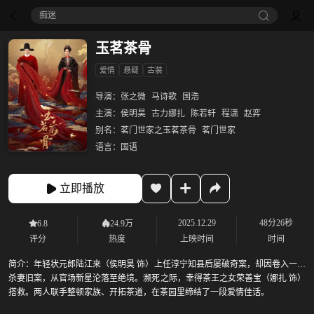
痴迷
玉茗茶骨
爱情
悬疑
古装
导演：
张之微
马诗歌
国浩
主演：
侯明昊
古力娜扎
陈若轩
程潇
赵弈
别名：
茗门世家之玉茗茶骨
茗门世家
语言：
国语
立即播放
2025.12.29
48分26秒
6.8
24.9万
评分
热度
上映时间
时间
简介：
年轻状元郎陆江来（侯明昊 饰）上任淳宁知县后屡破奇案，却因卷入一桩
杀妻旧案，从官场新星沦落至绝境。濒死之际，幸得茶王之女荣善宝（娜扎 饰）
搭救。两人联手整顿家族、开拓茶道，在茶园里缔结了一段爱情佳话。