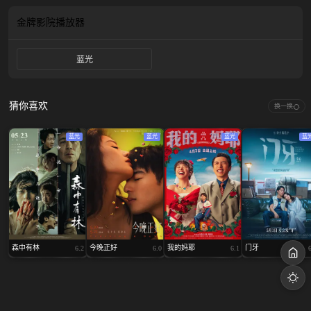
开。多年以后，他携风暴回来，纯洁的爱火逐渐从浪漫演变为痴狂，谱写了一曲
关于欲望、爱与疯狂的史诗篇章。
金牌影院
播放器
蓝光
猜你喜欢
换一换
蓝光
蓝光
蓝光
蓝
森中有林
今晚正好
我的妈耶
门牙
6.2
6.0
6.1