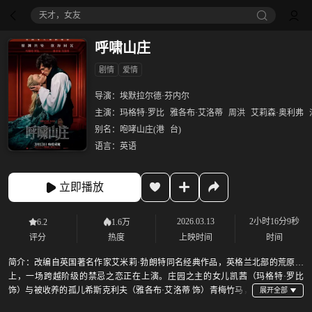
天才，女友
呼啸山庄
剧情
爱情
导演：
埃默拉尔德·芬内尔
主演：
玛格特·罗比
雅各布·艾洛蒂
周洪
艾莉森·奥利弗
别名：
咆哮山庄(港
台)
语言：
英语
立即播放
2026.03.13
2小时16分9秒
6.2
1.6万
评分
热度
上映时间
时间
简介：
改编自英国著名作家艾米莉·勃朗特同名经典作品，英格兰北部的荒原之
上，一场跨越阶级的禁忌之恋正在上演。庄园之主的女儿凯茜（玛格特·罗比
饰）与被收养的孤儿希斯克利夫（雅各布·艾洛蒂 饰）青梅竹马，
灵魂契合彼此深陷。爱意悄然滋长之时，现实的残酷和命运的捉弄却将二人分