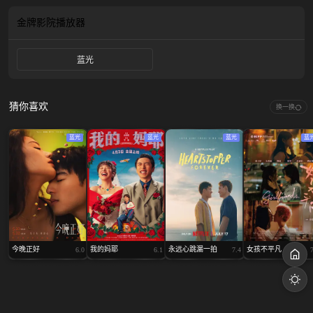
编辑工作、感情生活纷纷遇到瓶颈，在都市的烟火气，牛马打工人的迷茫中，拾
谷与嘉怡最终会在味蕾与真心的指引下如何完成自我的成长？二人间又会产生怎
金牌影院
播放器
样宿命般的羁绊？一道色香味俱全的真香菜肴只待观众“尝鲜”！
蓝光
猜你喜欢
换一换
蓝光
蓝光
蓝光
蓝
今晚正好
我的妈耶
永远心跳漏一拍
女孩不平凡
6.0
6.1
7.4