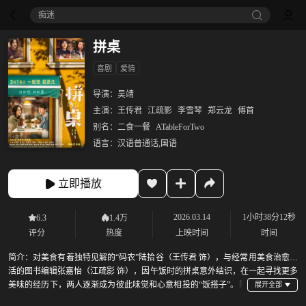
痴迷
拼桌
喜剧
爱情
导演：
吴靖
主演：
王传君
江疏影
李雪琴
郑云龙
傅首
别名：
二食一餐
ATableForTwo
语言：
汉语普通话,国语
立即播放
2026.03.14
1小时38分12秒
6.3
1.4万
评分
热度
上映时间
时间
简介：
对美食有着独特见解的“码农”陆拾谷（王传君 饰），与经常用美食治愈生
活的图书编辑张嘉怡（江疏影 饰），因午饭时的拼桌意外结识，在一起寻找更多
美味的经历下，两人逐渐成为彼此味觉和心意相投的“饭搭子”。陆
拾谷默默按照母亲的心意生活、工作，可心中却翻涌着无限波涛，张嘉怡的图书