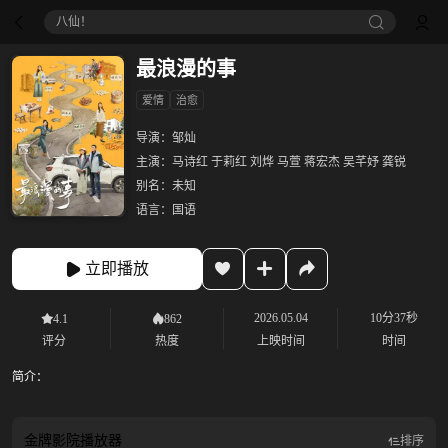
八仙！
最浪漫的事
爱情
治愈
导演：
邹灿
主演：
马诗红 于莉红 刘烨 马萱 蒋宏杰 吴芊妤 龚锐
别名：
未知
语言：
国语
立即播放
2026.05.04
10分37秒
4.1
862
评分
热度
上映时间
时间
简介：
金牌影院
播放器
排序