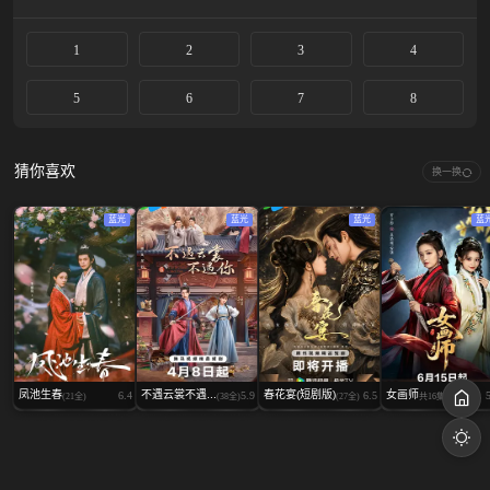
1
2
3
4
5
6
7
8
猜你喜欢
换一换
蓝光
蓝光
蓝光
蓝
凤池生春
不遇云裳不遇...
春花宴(短剧版)
女画师
6.4
5.9
6.5
(21全)
(38全)
(27全)
共16集