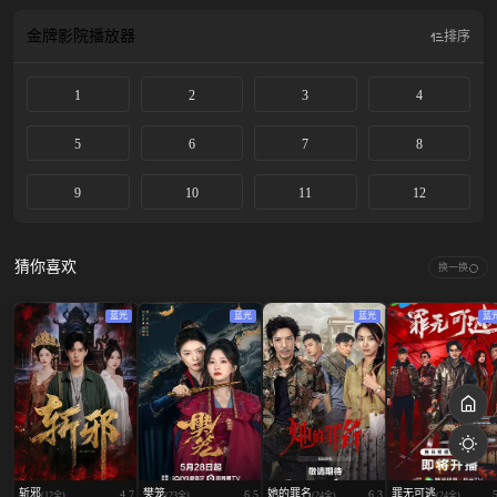
其飒爽孙女楚佳佳等同伴结盟，踏上征途共斗幽冥会。
金牌影院
播放器
排序
1
2
3
4
5
6
7
8
9
10
11
12
猜你喜欢
换一换
蓝光
蓝光
蓝光
蓝
斩邪
樊笼
她的罪名
罪无可逃
4.7
6.5
6.3
(12全)
(23全)
(24全)
(24全)