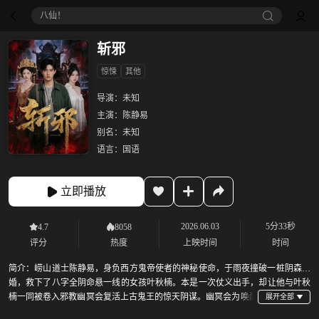
八仙！
斩邪
惊悚
其他
导演：
未知
主演：
陈静易
别名：
未知
语言：
国语
立即播放
2026.06.03
5分33秒
4.7
8058
评分
热度
上映时间
时间
简介：
崂山道士陈静易，身负西方鬼帝使者的神秘使命，于雨夜撞破一桩阴森冥
婚，救下了八字全阴命悬一线的女孩叶秋楠。本是一次仗义出手，却让他与叶秋
楠一同被卷入邪教幽冥会复活上古鬼王的惊天阴谋。幽冥会为唤醒
鬼王，需完成残忍的鬼王五祭。陈静易被迫与铁面警员隋成海，睿智老者楚老及