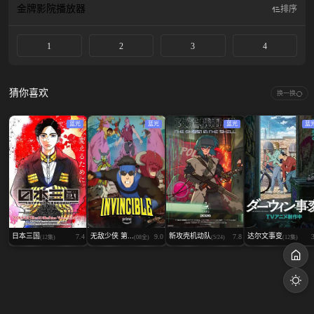
金牌影院
播放器
排序
1
2
3
4
猜你喜欢
换一换
蓝光
蓝光
蓝光
蓝
日本三国
无敌少侠 第...
新攻壳机动队
达尔文事变
7.4
9.0
7.8
(12集)
(08全)
(5/24)
(12集)