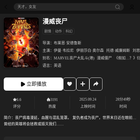
天才，女友
漫威丧尸
剧情
动作
科幻
导演：
布莱恩·安德鲁斯
主演：
伊曼·韦拉尼
伊丽莎白·奥尔森
托德·威廉姆斯
刘思
别名：
MARVEL丧尸大乱斗(港)
漫威僵尸
《假如…？》
语言：
英语
立即播放
2025.09.24
28分49秒
6.6
3191
评分
热度
上映时间
时间
简介：
丧尸病毒漫延，血腥与混乱笼罩。 复仇者成为丧尸，世界末日近在眼前。
曾经的英雄将会拯救或毁灭我们……