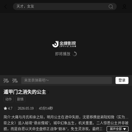
天才，女友
即将播放
登录
遁甲门之消失的公主
动作
剧情
|
2026.05.19
|
45分14秒
4.7
简介:
大雍与月氏和亲之际，明月公主在途中失踪，沈星移携徒弟陆知微（实为罪
臣之女）追入秘境“悬丝傀城”。城中幻象丛生，机关重重。二人惊悉公主并非被
掳，而是自愿以天命圭盘修正战争“剧本”，免生灵涂炭。最终三人