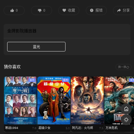
脱险，但真凶仍隐于朝堂，更大的阴谋方才揭幕。
0
0
收藏
报错
分享
金牌影院
播放器
蓝光
猜你喜欢
换一换
蓝光
蓝光
蓝
寒战1994
超级少女
阿凡达：火与烬
万米危机
7.0
5.1
7.5