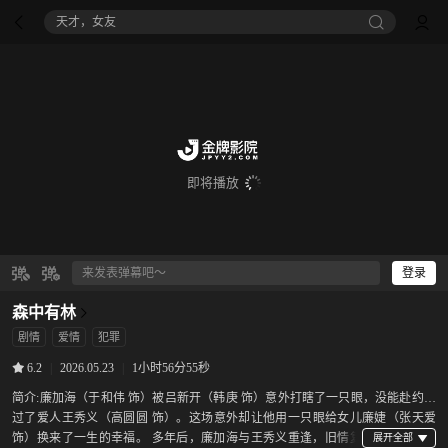
天才，女友
即将播放
登录
森中有林
剧情
爱情
犯罪
|
2026.05.23
|
1小时56分55秒
6.2
简介:
廉加海（于和伟 饰）被吕新开（韩庚 饰）意外打瞎了一只眼，没能赴约错
过了爱人王秀义（高圆圆 饰）。这场意外却让他用一只眼给女儿廉婕（张天爱
饰）换来了一生的幸福。 多年后，廉加海与王秀义重逢，旧情复