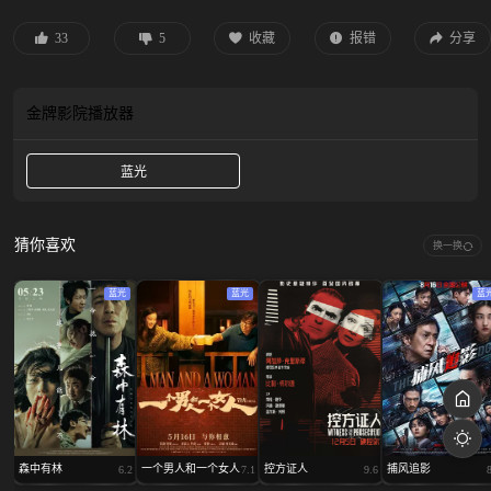
燃，却意外卷入一场凶案。被众人联手掩盖的真相，与神秘而危险的王秀义有着
千丝万缕的关系，也让两个家、三代人的命运开始了数十年的生死纠葛、爱恨痴
33
5
收藏
报错
分享
缠……是谁杀了谁？又是谁要替谁抵命？廉加海和王秀义永远只差一点点的感情
又将如何做个了断？ 影片改编自郑执同名小说。
金牌影院
播放器
蓝光
猜你喜欢
换一换
蓝光
蓝光
蓝
森中有林
一个男人和一个女人
控方证人
捕风追影
6.2
7.1
9.6