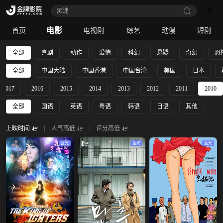
这一秒过火
电影
首页
电视剧
综艺
动漫
短剧
全部
喜剧
动作
爱情
科幻
悬疑
奇幻
恐
全部
中国大陆
中国香港
中国台湾
美国
日本
2017
2016
2015
2014
2013
2012
2011
2010
全部
国语
英语
粤语
韩语
日语
其他
上映时间
人气高低
评分高低
蓝光
蓝光
蓝光