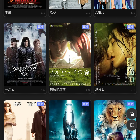
拳皇
晚秋
光棍儿
3.1
7.1
8.1
蓝光
蓝光
蓝光
黄沙武士
挪威的森林
观音山
5.5
6.0
7.1
蓝光
蓝光
蓝光