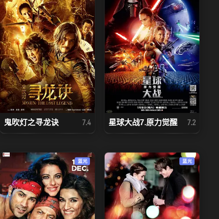
鬼吹灯之寻龙诀
星球大战7.原力觉醒
7.4
7.2
蓝光
蓝光