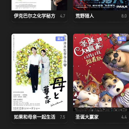
伊克巴尔之化学秘方
荒野猎人
4.7
8.0
蓝光
蓝光
如果和母亲一起生活
圣诞大赢家
7.5
4.4