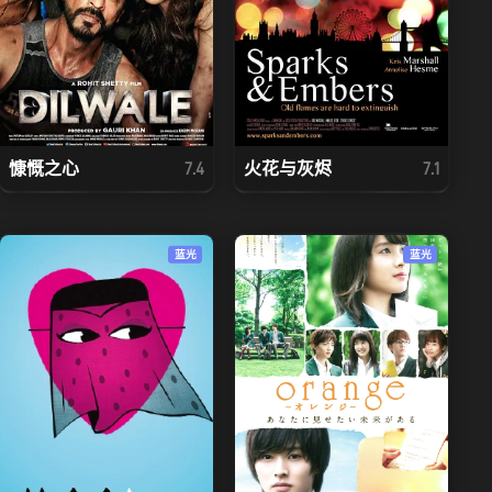
慷慨之心
火花与灰烬
7.4
7.1
蓝光
蓝光