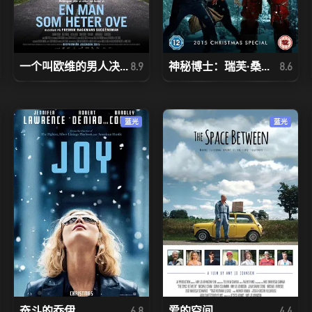
一个叫欧维的男人决...
神秘博士：瑞芙·桑...
8.9
8.6
蓝光
蓝光
奋斗的乔伊
爱的空间
6.8
4.4