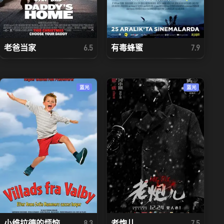
老爸当家
有毒蜂蜜
6.5
7.9
蓝光
蓝光
小维拉德的烦恼
老炮儿
8.3
7.5