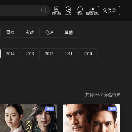
登录
排行榜
历史
求片
播放列表
冒险
灾难
伦理
其他
他
2014
2013
2012
2011
2010
共有
936
个筛选结果
蓝光
蓝光