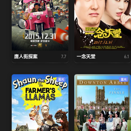
唐人街探案
一念天堂
7.7
6.1
蓝光
蓝光