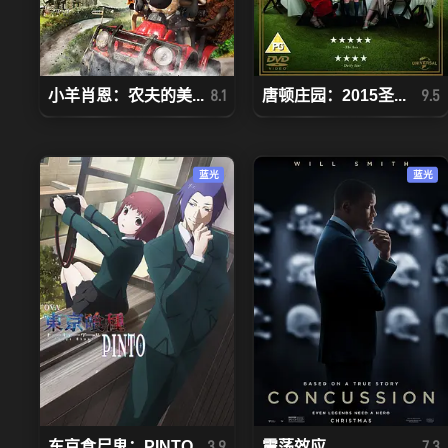
小羊肖恩：农夫的美...
唐顿庄园：2015圣...
8.1
9.5
蓝光
蓝光
东京食尸鬼：PINTO
震荡效应
3.9
7.3