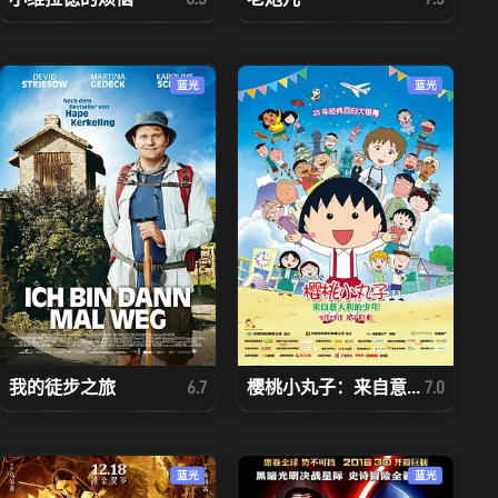
蓝光
蓝光
我的徒步之旅
樱桃小丸子：来自意...
6.7
7.0
蓝光
蓝光