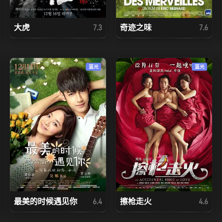
大虎
奇迹之味
7.3
7.6
蓝光
蓝光
最美的时候遇见你
擦枪走火
6.4
4.6