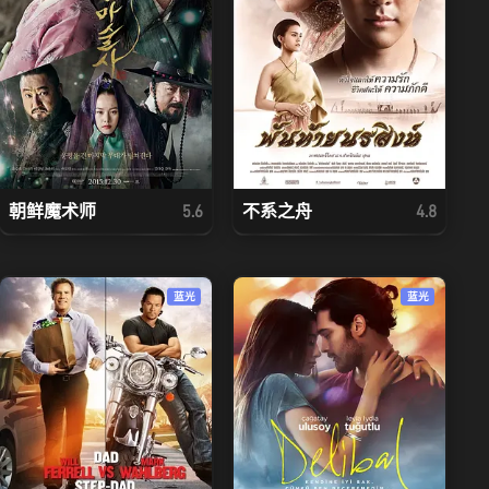
朝鲜魔术师
不系之舟
5.6
4.8
蓝光
蓝光