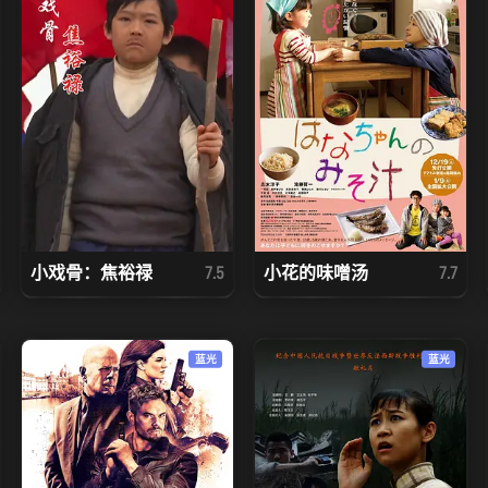
小戏骨：焦裕禄
小花的味噌汤
7.5
7.7
蓝光
蓝光