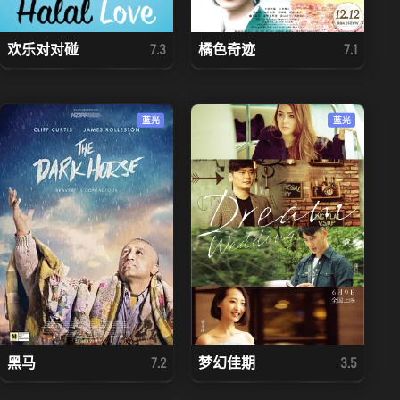
欢乐对对碰
橘色奇迹
7.3
7.1
蓝光
蓝光
黑马
梦幻佳期
7.2
3.5