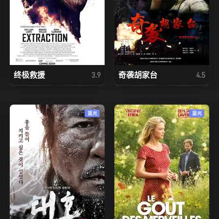
终极救援
奇袭胡家台
3.9
4.5
蓝光
蓝光