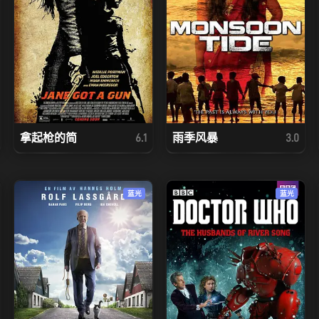
拿起枪的简
雨季风暴
6.1
3.0
蓝光
蓝光