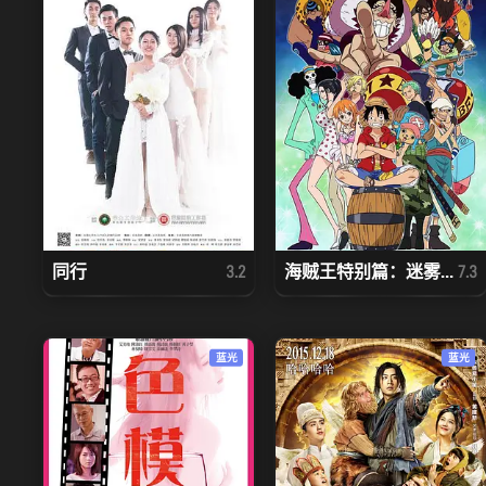
同行
海贼王特别篇：迷雾...
3.2
7.3
蓝光
蓝光