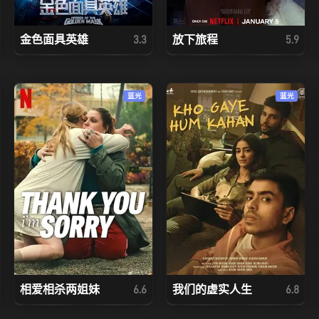
金色面具英雄
放下旅程
3.3
5.9
蓝光
蓝光
相爱相杀两姐妹
我们的虚实人生
6.6
6.8