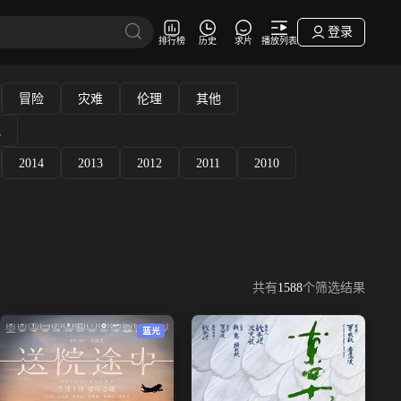
登录
排行榜
历史
求片
播放列表
冒险
灾难
伦理
其他
他
2014
2013
2012
2011
2010
共有
1588
个筛选结果
蓝光