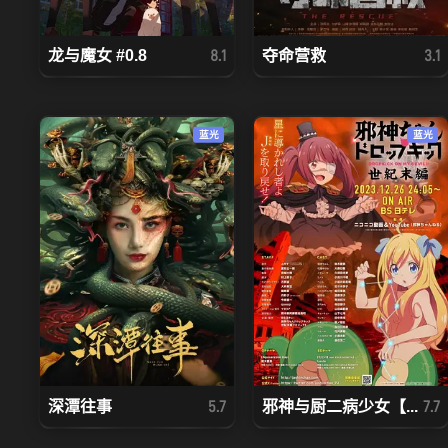
龙与魔女 #0.8
夺命营救
8.1
3.1
蓝光
蓝光
深潭往事
邪神与厨二病少女【...
5.7
7.7