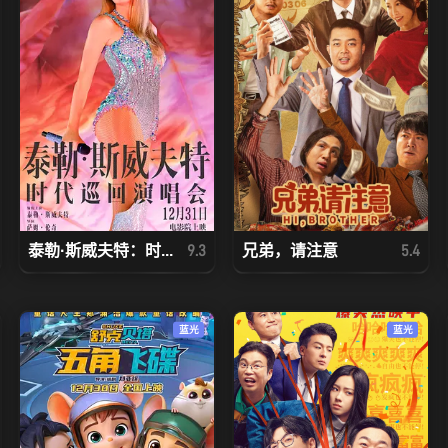
泰勒·斯威夫特：时...
兄弟，请注意
9.3
5.4
蓝光
蓝光