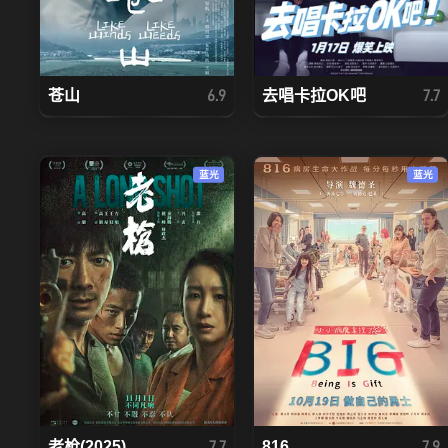
苍山
去唱卡拉OK吧
6.9
7.7
蓝光
蓝光
老枪(2025)
816
7.7
7.9