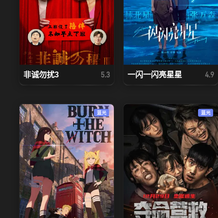
非诚勿扰3
一闪一闪亮星星
5.3
4.9
蓝光
蓝光