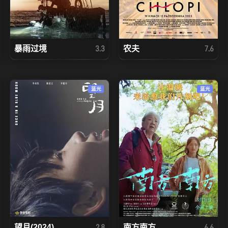
暴雨过境
农夫
3.3
7.6
蓝光
蓝光
望月(2024)
南方南方
2.8
6.6