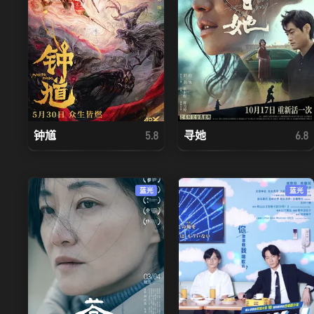
钟馗
寻她
5.8
6.8
蓝光
蓝光