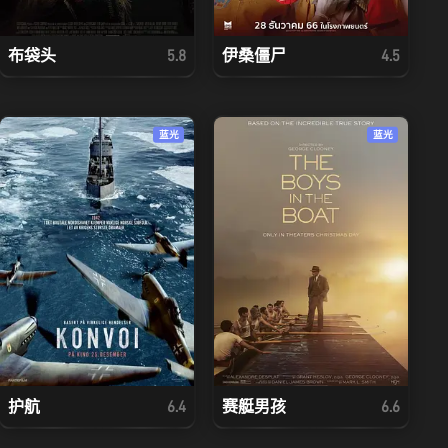
布袋头
伊桑僵尸
5.8
4.5
蓝光
蓝光
护航
赛艇男孩
6.4
6.6