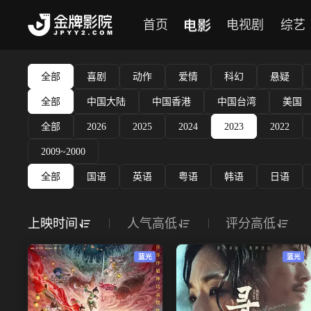
电影
首页
电视剧
综艺
全部
喜剧
动作
爱情
科幻
悬疑
全部
中国大陆
中国香港
中国台湾
美国
全部
2026
2025
2024
2023
2022
2009~2000
全部
国语
英语
粤语
韩语
日语
上映时间
人气高低
评分高低
蓝光
蓝光