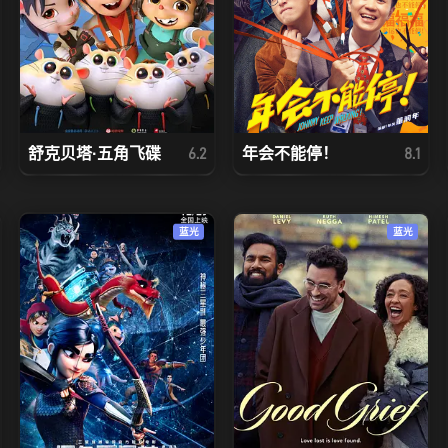
舒克贝塔·五角飞碟
年会不能停！
6.2
8.1
蓝光
蓝光