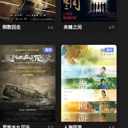
倒数回击
夹缝之间
4.4
6.9
蓝光
蓝光
里斯本丸沉没
人海同游
9.3
6.9