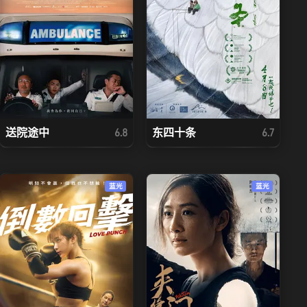
送院途中
东四十条
6.8
6.7
蓝光
蓝光