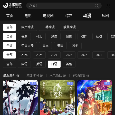
八仙！
动漫
首页
电影
电视剧
综艺
短剧
全部
国产动漫
日韩动漫
欧美动漫
全部
喜剧
科幻
热血
冒险
动作
运动
战
全部
中国大陆
日本
美国
其他
全部
2026
2025
2024
2023
2022
2021
20
全部
国语
英语
日语
其他
最近更新
添加时间
人气高低
评分高低
蓝光
蓝光
蓝光