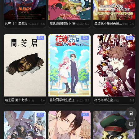
死神 千年血战篇 -...
擅长逃跑的殿下 第...
虽然我不是完美恶...
8.6
6.0
7.6
(2/13)
(3/12)
(4/11)
蓝光
蓝光
蓝光
暗芝居 第十七季
花织同学转生后还...
梅比乌斯之尘
6.4
5.8
5.8
(3/13)
(4/12)
(4/12)
蓝光
蓝光
蓝光