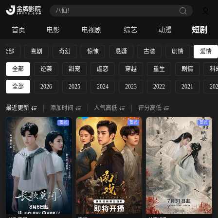
八仙！
短剧
首页
电影
电视剧
综艺
动漫
全部
喜剧
奇幻
惊悚
悬疑
古装
剧情
爱情
全部
逆袭
甜宠
虐恋
穿越
重生
剧情
科
全部
2026
2025
2024
2023
2022
2021
20
最近更新
添加时间
人气高低
评分高低
蓝光
蓝光
蓝光