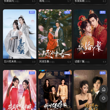
长歌莫问
南戏
长夜如歌
6.5
5.7
6.2
(24全)
(12/24)
(18/24)
蓝光
蓝光
蓝光
忘川花未央
凤池生春
试婚丫鬟
3.0
6.4
4.4
(24全)
(21全)
(15全)
蓝光
蓝光
蓝光